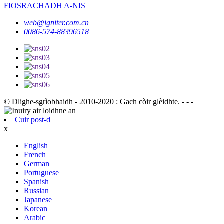
FIOSRACHADH A-NIS
web@igniter.com.cn
0086-574-88396518
© Dlighe-sgrìobhaidh - 2010-2020 : Gach còir glèidhte. - - -
Cuir post-d
x
English
French
German
Portuguese
Spanish
Russian
Japanese
Korean
Arabic