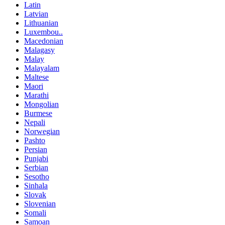
Latin
Latvian
Lithuanian
Luxembou..
Macedonian
Malagasy
Malay
Malayalam
Maltese
Maori
Marathi
Mongolian
Burmese
Nepali
Norwegian
Pashto
Persian
Punjabi
Serbian
Sesotho
Sinhala
Slovak
Slovenian
Somali
Samoan