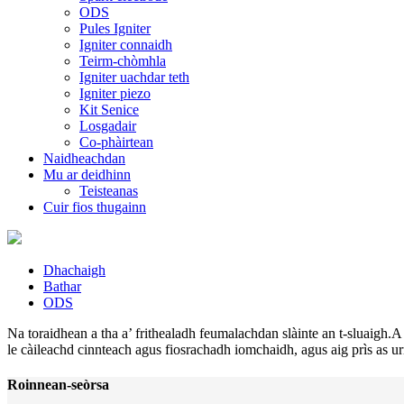
ODS
Pules Igniter
Igniter connaidh
Teirm-chòmhla
Igniter uachdar teth
Igniter piezo
Kit Senice
Losgadair
Co-phàirtean
Naidheachdan
Mu ar deidhinn
Teisteanas
Cuir fios thugainn
Dhachaigh
Bathar
ODS
Na toraidhean a tha a’ frithealadh feumalachdan slàinte an t-sluaigh
le càileachd cinnteach agus fiosrachadh iomchaidh, agus aig prìs as
Roinnean-seòrsa