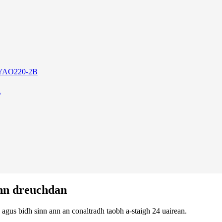
.
inn dreuchdan
 agus bidh sinn ann an conaltradh taobh a-staigh 24 uairean.