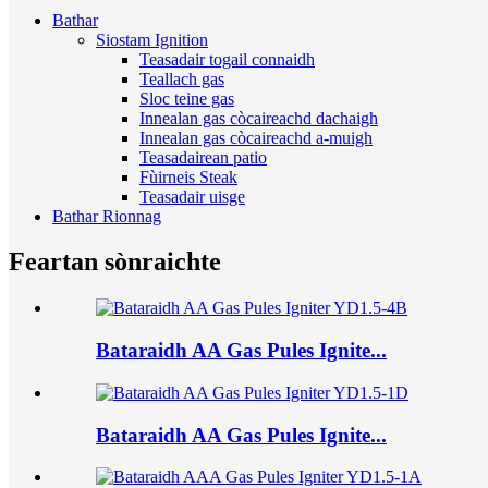
Bathar
Siostam Ignition
Teasadair togail connaidh
Teallach gas
Sloc teine ​​​​gas
Innealan gas còcaireachd dachaigh
Innealan gas còcaireachd a-muigh
Teasadairean patio
Fùirneis Steak
Teasadair uisge
Bathar Rionnag
Feartan sònraichte
Bataraidh AA Gas Pules Ignite...
Bataraidh AA Gas Pules Ignite...