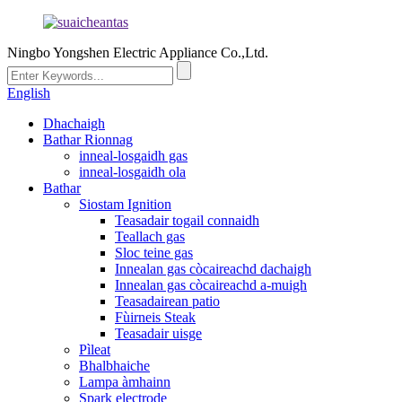
Ningbo Yongshen Electric Appliance Co.,Ltd.
English
Dhachaigh
Bathar Rionnag
inneal-losgaidh gas
inneal-losgaidh ola
Bathar
Siostam Ignition
Teasadair togail connaidh
Teallach gas
Sloc teine ​​​​gas
Innealan gas còcaireachd dachaigh
Innealan gas còcaireachd a-muigh
Teasadairean patio
Fùirneis Steak
Teasadair uisge
Pìleat
Bhalbhaiche
Lampa àmhainn
Spark electrode