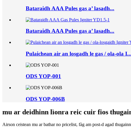
Bataraidh AAA Pules gas a’ lasadh...
Bataraidh AAA Pules gas a’ lasadh...
Pulaichean air an losgadh le gas / ola-ola I..
ODS YOP-001
ODS YOP-006B
mu ar deidhinn lìonra reic cuir fios thuga
Airson ceistean mu ar bathar no pricelist, fàg am post-d agad thugainn