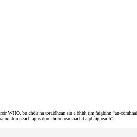
.A rèir WHO, bu chòir na toraidhean sin a bhith rim faighinn “an-còmh
 urrainn don neach agus don choimhearsnachd a phàigheadh”.