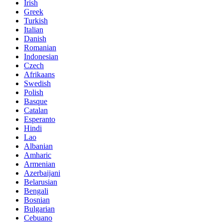
Irish
Greek
Turkish
Italian
Danish
Romanian
Indonesian
Czech
Afrikaans
Swedish
Polish
Basque
Catalan
Esperanto
Hindi
Lao
Albanian
Amharic
Armenian
Azerbaijani
Belarusian
Bengali
Bosnian
Bulgarian
Cebuano