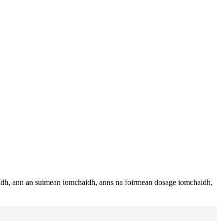
naidh, ann an suimean iomchaidh, anns na foirmean dosage iomchaidh,