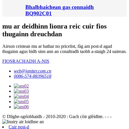
Bhalbhaichean gas connaidh
BQ902C01
mu ar deidhinn lìonra reic cuir fios
thugainn dreuchdan
Airson ceistean mu ar bathar no pricelist, fàg am post-d agad
thugainn agus bidh sinn ann an conaltradh taobh a-staigh 24 uairean.
FIOSRACHADH A-NIS
web@igniter.com.cn
0086-574-88396518
© Dlighe-sgrìobhaidh - 2010-2020 : Gach còir glèidhte. - - -
Cuir post-d