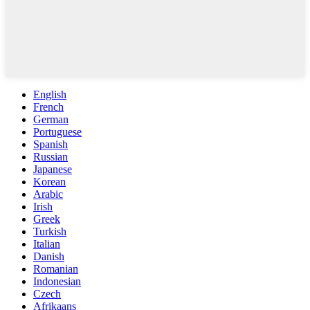
English
French
German
Portuguese
Spanish
Russian
Japanese
Korean
Arabic
Irish
Greek
Turkish
Italian
Danish
Romanian
Indonesian
Czech
Afrikaans