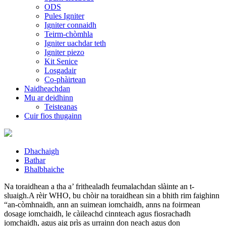
ODS
Pules Igniter
Igniter connaidh
Teirm-chòmhla
Igniter uachdar teth
Igniter piezo
Kit Senice
Losgadair
Co-phàirtean
Naidheachdan
Mu ar deidhinn
Teisteanas
Cuir fios thugainn
Dhachaigh
Bathar
Bhalbhaiche
Na toraidhean a tha a’ frithealadh feumalachdan slàinte an t-
sluaigh.A rèir WHO, bu chòir na toraidhean sin a bhith rim faighinn
“an-còmhnaidh, ann an suimean iomchaidh, anns na foirmean
dosage iomchaidh, le càileachd cinnteach agus fiosrachadh
iomchaidh, agus aig prìs as urrainn don neach agus don