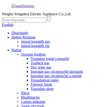
Ningbo Yongshen Electric Appliance Co.,Ltd.
English
Dhachaigh
Bathar Rionnag
inneal-losgaidh gas
inneal-losgaidh ola
Bathar
Siostam Ignition
Teasadair togail connaidh
Teallach gas
Sloc teine ​​​​gas
Innealan gas còcaireachd dachaigh
Innealan gas còcaireachd a-muigh
Teasadairean patio
Fùirneis Steak
Teasadair uisge
Pìleat
Bhalbhaiche
Lampa àmhainn
Spark electrode