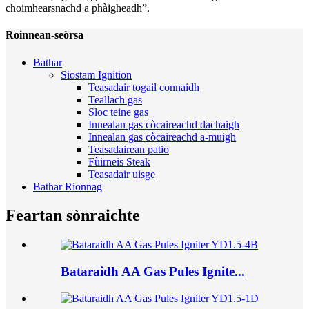
choimhearsnachd a phàigheadh”.
Roinnean-seòrsa
Bathar
Siostam Ignition
Teasadair togail connaidh
Teallach gas
Sloc teine ​​​​gas
Innealan gas còcaireachd dachaigh
Innealan gas còcaireachd a-muigh
Teasadairean patio
Fùirneis Steak
Teasadair uisge
Bathar Rionnag
Feartan sònraichte
Bataraidh AA Gas Pules Ignite...